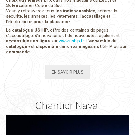
choix
au
meilleur prix
dans nos magasins de
Lecci
et
Solenzara
en Corse du Sud.
Vous y retrouverez tous
les indispensables
, comme la
sécurité, les annexes, les vêtements, l’accastillage et
l’électronique
pour la plaisance
.
Le
catalogue USHIP
, offre des centaines de pages
d’accastillage, d’innovations et de nouveautés, également
accessibles en ligne
sur
www.uship.fr
. L’
ensemble
du
catalogue
est
disponible
dans
vos
magasins
USHIP ou
sur
commande
.
EN SAVOIR PLUS
Chantier Naval