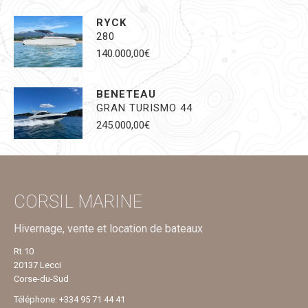
RYCK
280
140.000,00
€
BENETEAU
GRAN TURISMO 44
245.000,00
€
CORSIL MARINE
Hivernage, vente et location de bateaux
Rt 10
20137 Lecci
Corse-du-Sud
Téléphone: +334 95 71 44 41