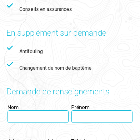
Conseils en assurances
En supplément sur demande
Antifouling
Changement de nom de baptême
Demande de renseignements
Leave
Nom
Prénom
this
field
blank