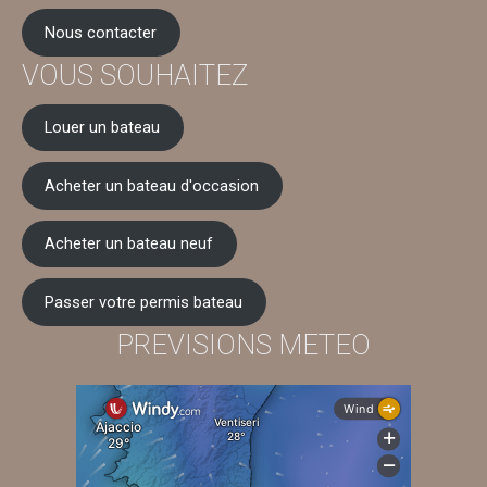
Nous contacter
VOUS SOUHAITEZ
Louer un bateau
Acheter un bateau d'occasion
Acheter un bateau neuf
Passer votre permis bateau
PREVISIONS METEO