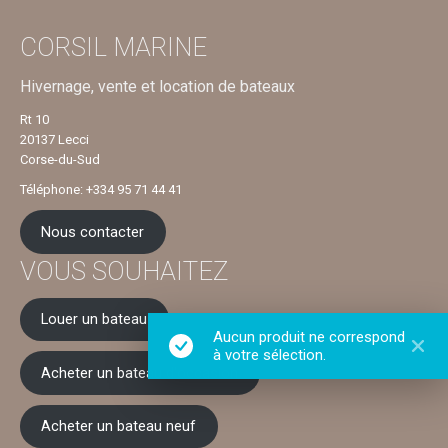
CORSIL MARINE
Hivernage, vente et location de bateaux
Rt 10
20137 Lecci
Corse-du-Sud
Téléphone: +334 95 71 44 41
Nous contacter
VOUS SOUHAITEZ
Louer un bateau
Aucun produit ne correspond
à votre sélection.
Acheter un bateau d'occasion
Acheter un bateau neuf