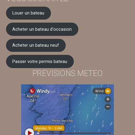
Louer un bateau
Acheter un bateau d'occasion
Acheter un bateau neuf
Passer votre permis bateau
PREVISIONS METEO